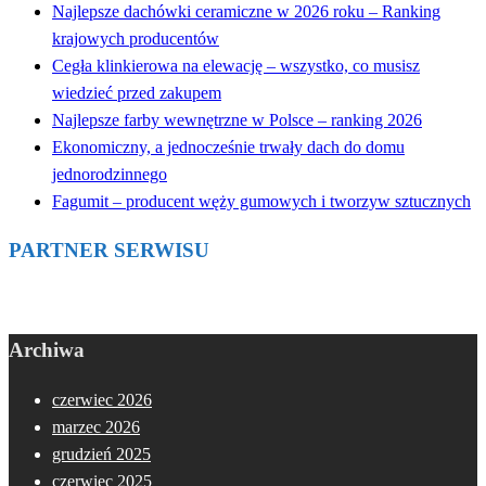
Najlepsze dachówki ceramiczne w 2026 roku – Ranking
krajowych producentów
Cegła klinkierowa na elewację – wszystko, co musisz
wiedzieć przed zakupem
Najlepsze farby wewnętrzne w Polsce – ranking 2026
Ekonomiczny, a jednocześnie trwały dach do domu
jednorodzinnego
Fagumit – producent węży gumowych i tworzyw sztucznych
PARTNER SERWISU
Archiwa
czerwiec 2026
marzec 2026
grudzień 2025
czerwiec 2025