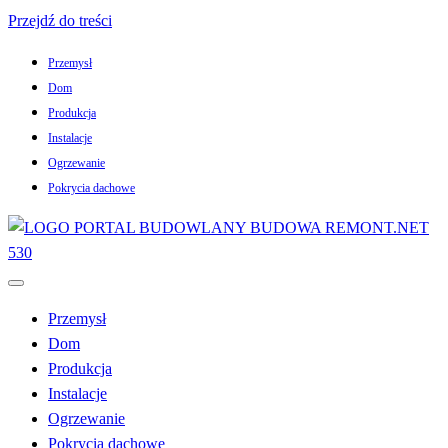
Przejdź do treści
Przemysł
Dom
Produkcja
Instalacje
Ogrzewanie
Pokrycia dachowe
WSZYSTKO O BUDOWIE I REMONCIE
BUDOWA – REMONT
Przemysł
Dom
Produkcja
Instalacje
Ogrzewanie
Pokrycia dachowe